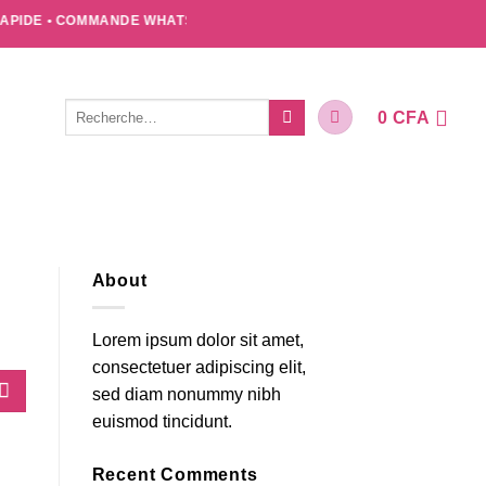
E • COMMANDE WHATSAPP : +2250749362252 • VOTRE BIEN-ÊTRE I
Recherche
0
CFA
pour :
About
Lorem ipsum dolor sit amet,
consectetuer adipiscing elit,
sed diam nonummy nibh
euismod tincidunt.
Recent Comments