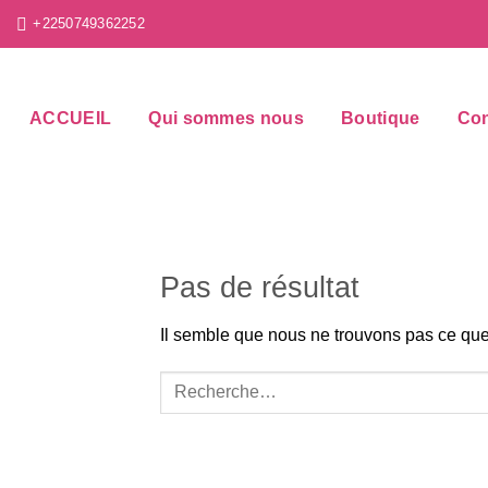
Passer
+2250749362252
au
contenu
ACCUEIL
Qui sommes nous
Boutique
Con
Pas de résultat
Il semble que nous ne trouvons pas ce qu