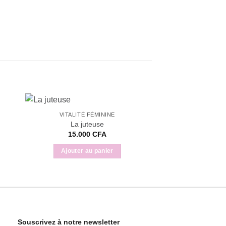
VITALITÉ FÉMININE
VITALITÉ 
La juteuse
La Poudre pa
15.000
CFA
10.00
Ajouter au panier
Ajouter a
Souscrivez à notre newsletter