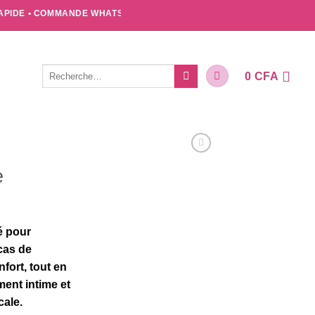
 • COMMANDE WHATSAPP : +2250749362252 • VOTRE BIEN-ÊTRE IN
Recherche
0
CFA
pour :
e
é pour
cas de
fort, tout en
ent intime et
cale.